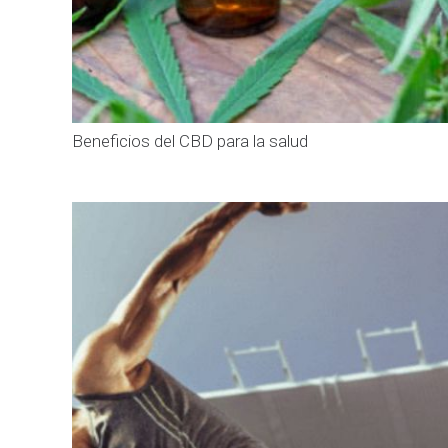
Beneficios del CBD para la salud