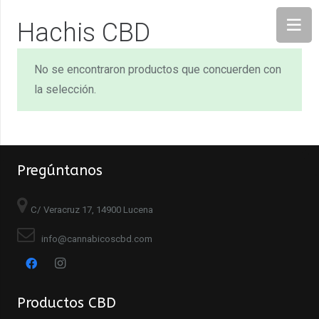
Hachis CBD
No se encontraron productos que concuerden con
la selección.
Pregúntanos
C/ Veracruz 17, 14900 Lucena
info@cannabicoscbd.com
Productos CBD