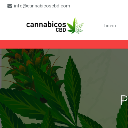
info@cannabicoscbd.com
Inicio
P