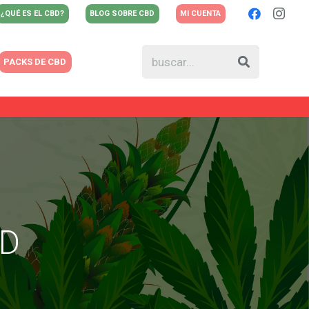
¿QUÉ ES EL CBD?
BLOG SOBRE CBD
MI CUENTA
PACKS DE CBD
BD