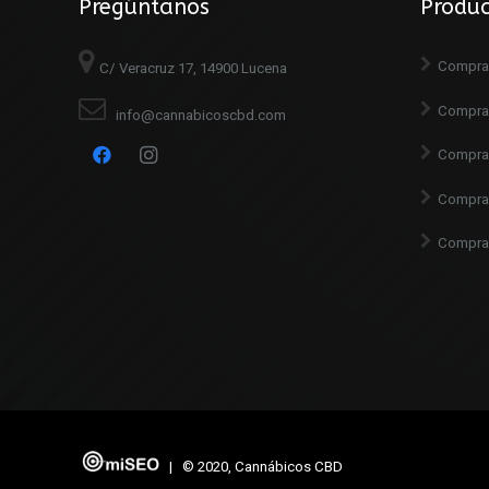
Pregúntanos
Produ
Comprar
C/ Veracruz 17, 14900 Lucena
Compra
info@cannabicoscbd.com
Comprar
Compra
Compra
| © 2020, Cannábicos CBD