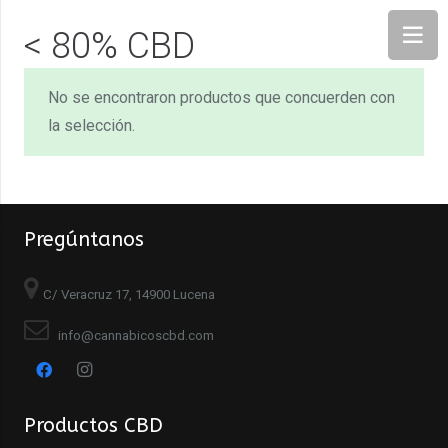
< 80% CBD
No se encontraron productos que concuerden con
la selección.
Pregúntanos
C/ Veracruz 17, 14900 Lucena
info@cannabicoscbd.com
Productos CBD