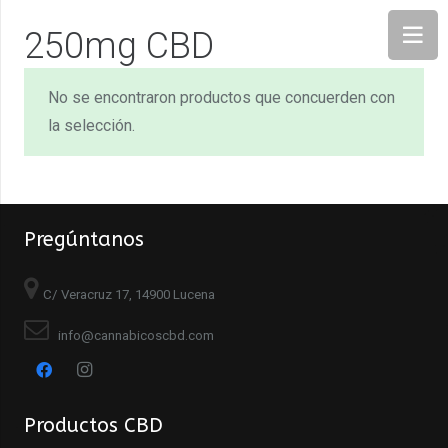
250mg CBD
No se encontraron productos que concuerden con
la selección.
Pregúntanos
C/ Veracruz 17, 14900 Lucena
info@cannabicoscbd.com
Productos CBD